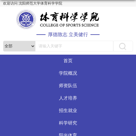
欢迎访问 沈阳师范大学体育科学学院
厚德致志 立美健行
首页
学院概况
师资队伍
人才培养
招生就业
科学研究
阳光体育