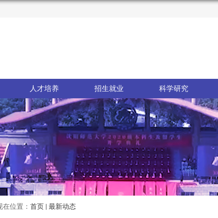
人才培养
招生就业
科学研究
现在位置：
首页
最新动态