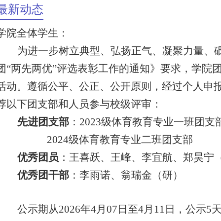
最新动态
学院全体学生：
为进一步树立典型、弘扬正气、凝聚力量、
团
“
两先两优
”
评选表彰工作的通知》要求，学院
活动。遵循公平、公正、公开原则，经过个人申
荐以下团支部和人员参与校级评审：
先进团支部
：
2023
级体育教育专业一班团支
2024
级体育教育专业二班团支部
优秀团员
：王喜跃、王峰、李宜航、郑昊宁
优秀团干部
：李雨诺、翁瑞金（研）
公示期从
2026
年
4
月
07
日至
4
月
11
日，公示
5