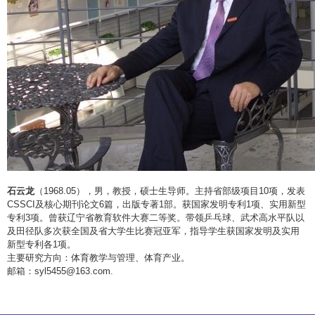
石云龙
（
1968.05
），男，教授，硕士生导师。主持省部级项目
10
项，发表
CSSCI
及核心期刊论文
6
篇，出版专著
1
部。获国家发明专利
1
项、实用新型
专利
3
项。曾获辽宁省教育软件大赛二等奖。带领乒乓球、武术高水平队以
及田径队多次获全国及省大学生比赛冠亚军，指导学生获国家发明及实用
新型专利各
1
项。
主要研究方向：体育教学与管理、体育产业。
邮箱：
syl5455@163.com.