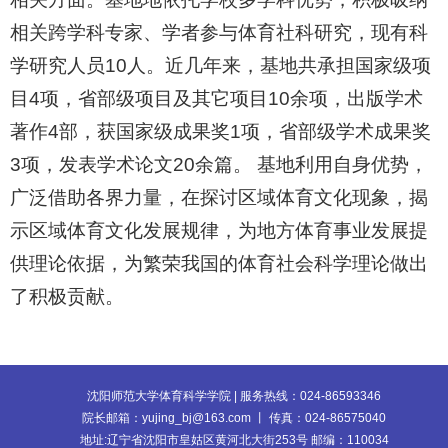
相关跨学科专家、学者参与体育社科研究，现有科
学研究人员
10
人。近几年来，基地共承担国家级项
目
4
项，省部级项目及其它项目
10
余项，出版学术
著作
4
部，获国家级成果奖
1
项，省部级学术成果奖
3
项，发表学术论文
20
余篇。 基地利用自身优势，
广泛借助各界力量，在探讨区域体育文化现象，揭
示区域体育文化发展规律，为地方体育事业发展提
供理论依据，为繁荣我国的体育社会科学理论做出
了积极贡献。
沈阳师范大学体育科学学院 | 服务热线：024-86593346
院长邮箱：yujing_bj@163.com 丨 传真：024-86575040
地址:辽宁省沈阳市皇姑区黄河北大街253号 邮编：110034