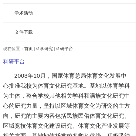
学术活动
文件下载
现在位置：
首页
科学研究
科研平台
科研平台
2008
年
10
月，国家体育总局体育文化发展中
心批准我校为体育文化研究基地。基地以体育学科
为主体，整合学校其他相关学科和满族文化研究中
心的研究力量，坚持以区域体育文化为研究的主方
向，研究的主要内容包括民族民俗体育文化研究、
区域竞技体育文化建设研究、体育文化产业发展等
相关方面。基地地依托学校多学科优势，积极吸纳