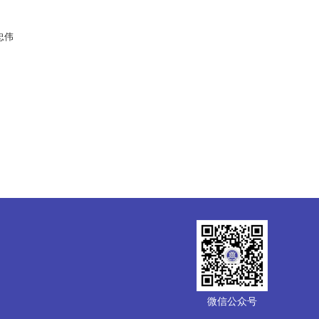
忠伟
微信公众号