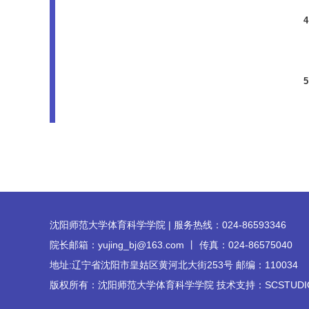
沈阳师范大学体育科学学院 | 服务热线：024-86593346
院长邮箱：yujing_bj@163.com 丨 传真：024-86575040
地址:辽宁省沈阳市皇姑区黄河北大街253号 邮编：110034
版权所有：沈阳师范大学体育科学学院 技术支持：SCSTUDI