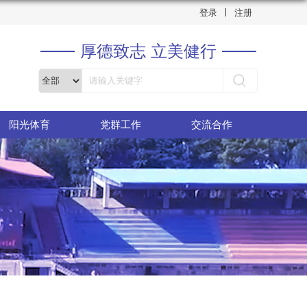
登录
注册
厚德致志 立美健行
阳光体育
党群工作
交流合作