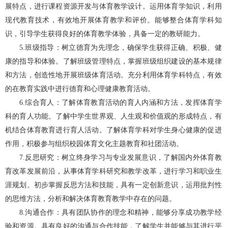
展特点，进行课程资源开发与体育教学设计。运用体育学知识，利用
现代教育技术，有效地开展体育教学和评价。能够整合体育学科知
识，引导学生获得良好的体育教学体验，具备一定的教研能力。
5.班级指导：树立德育为先理念，确保学生获得正确、积极、健
康的指导和体验。了解班级管理特点，掌握班级组织建设的基本规律
和方法，创造性地开展班级体育活动。充分利用体育学科特点，有效
的在教育实践中进行德育和心理健康教育活动。
6.综合育人：了解体育教育活动的育人内涵和方法，发挥体育学
科的育人功能。了解中学生世界观、人生观和价值观的形成特点，有
机结合体育教育进行育人活动。了解体育学科对学生身心健康的促进
作用，积极参与组织校园体育文化主题教育和社团活动。
7.反思研究：树立终身学习与专业发展意识，了解国内外体育教
育改革发展前沿，从事体育学科研究和教学改革，进行学习和职业生
涯规划。初步掌握反思方法和技能，具有一定创新意识，运用批判性
的思维方法，分析和解决体育教育教学中存在的问题。
8.沟通合作：具有团队协作的理念和精神，能够分享成功教学经
验和资源。具有良好的沟通与合作技能，了解学生并能够与其进行平