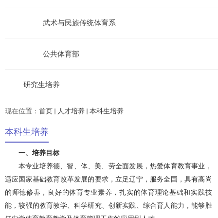
武术与民族传统体育系
公共体育部
研究生培养
现在位置：
首页
人才培养
本科生培养
本科生培养
一、培养目标
本专业培养德、智、体、美、劳全面发展，热爱体育教育事业，
适应国家基础教育改革发展的要求，立足辽宁，服务全国，具有高尚
的师德修养，良好的体育专业素养，扎实的体育理论基础和实践技
能，较强的教育教学、科学研究、创新实践、综合育人能力，能够胜